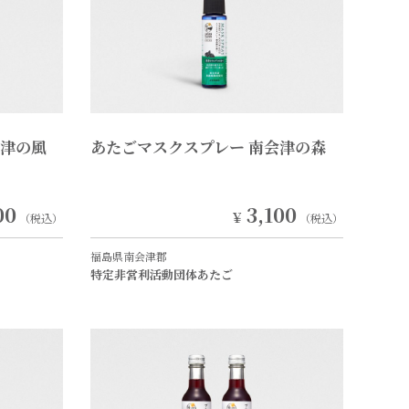
会津の風
あたごマスクスプレー 南会津の森
00
3,100
￥
（税込）
（税込）
福島県南会津郡
特定非営利活動団体あたご