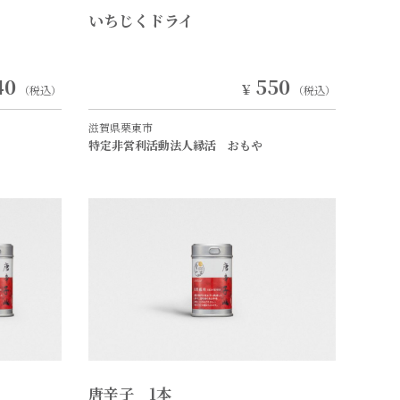
いちじくドライ
40
550
￥
（税込）
（税込）
滋賀県栗東市
特定非営利活動法人縁活 おもや
唐辛子 1本