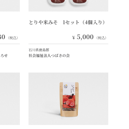
とりや米みそ 1セット（4個入り）
80
5,000
￥
（税込）
（税込）
石川県鹿島郡
ひろせ
社会福祉法人つばさの会