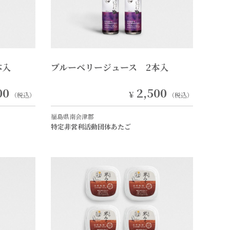
本入
ブルーベリージュース 2本入
00
2,500
￥
（税込）
（税込）
福島県南会津郡
特定非営利活動団体あたご