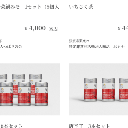
菜鍋みそ 1セット（5個入
いちじく茶
4,000
4
￥
￥
（税込）
郡
滋賀県栗東市
人つばさの会
特定非営利活動法人縁活 おもや
6本セット
唐辛子 3本セット