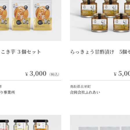
こき芋 ３個セット
らっきょう甘酢漬け 5個
3,000
5,0
￥
￥
（税込）
市
鳥取県北栄町
り事業所
合同会社ふれあい