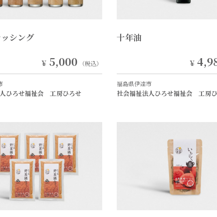
レッシング
十年油
5,000
4,9
￥
￥
（税込）
市
福島県伊達市
人ひろせ福祉会 工房ひろせ
社会福祉法人ひろせ福祉会 工房