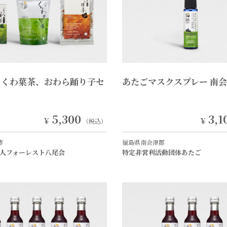
、くわ葉茶、おわら踊り子セ
あたごマスクスプレー 南
5,300
3,1
￥
￥
（税込）
市
福島県南会津郡
人フォーレスト八尾会
特定非営利活動団体あたご