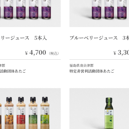
ベリージュース 5本入
ブルーベリージュース 3
4,700
3,3
￥
￥
（税込）
津郡
福島県南会津郡
活動団体あたご
特定非営利活動団体あたご