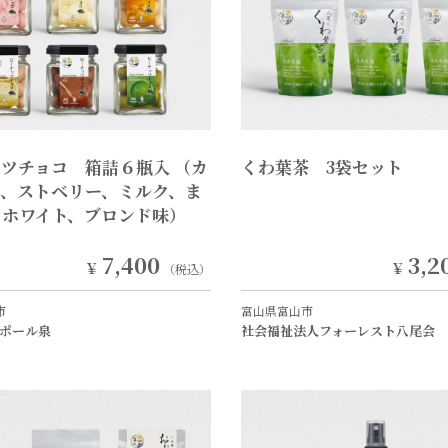
ツチョコ 箱詰６瓶入 （カ
くわ葉茶 3袋セット
レ、ストベリー、ミルク、ま
、ホワイト、ブロンド味）
7,400
3,2
￥
￥
（税込）
市
富山県富山市
ポール泉
社会福祉法人フォーレスト八尾会