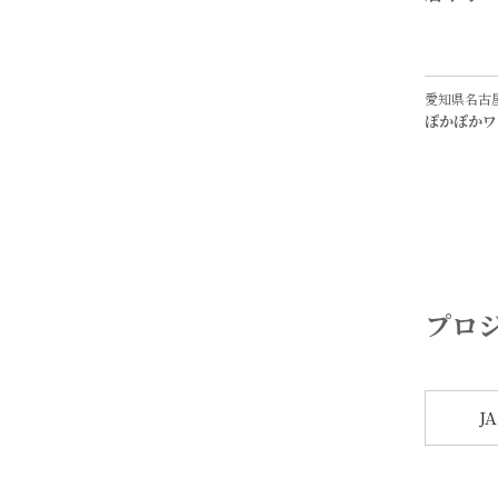
愛知県名古
ぽかぽかワ
プロ
J