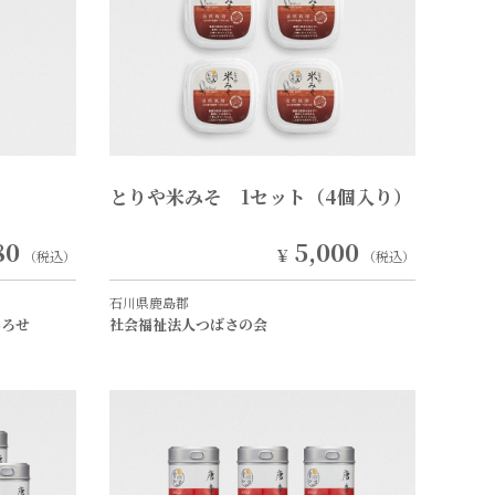
とりや米みそ 1セット（4個入り）
80
5,000
￥
（税込）
（税込）
石川県鹿島郡
ひろせ
社会福祉法人つばさの会