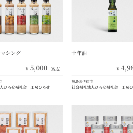
レッシング
十年油
5,000
4,9
￥
￥
（税込）
市
福島県伊達市
人ひろせ福祉会 工房ひろせ
社会福祉法人ひろせ福祉会 工房