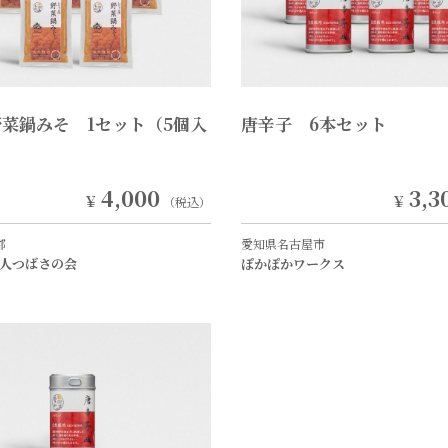
菜鍋みそ 1セット（5個入
唐辛子 6本セット
4,000
3,3
￥
￥
（税込）
郡
愛知県名古屋市
人つばさの会
ぽかぽかワークス