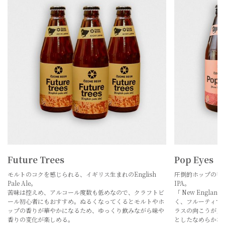
Pop Eyes
KENZO IPA
圧倒的ホップの香り、そして濁り。みんな大好きHazy
ビタリングホップ
IPA。
甘い香りが特徴だ
「 New England IPA」とも呼ばれる。IPAなのに苦くな
られるクラシックな
く、フルーティでジューシーな味わいと香り。そして、グ
派手さはないが、
ラスの向こうが見えないくらいの濁りからくるややとろっ
スパイシーなソー
としたなめらかな舌触り。トロピカルな香りと、ホップ、