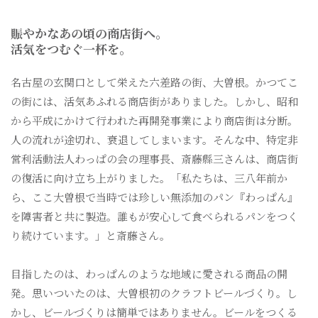
賑やかなあの頃の商店街へ。
活気をつむぐ一杯を。
名古屋の玄関口として栄えた六差路の街、大曽根。かつてこ
の街には、活気あふれる商店街がありました。しかし、昭和
から平成にかけて行われた再開発事業により商店街は分断。
人の流れが途切れ、衰退してしまいます。そんな中、特定非
営利活動法人わっぱの会の理事長、斎藤縣三さんは、商店街
の復活に向け立ち上がりました。「私たちは、三八年前か
ら、ここ大曽根で当時では珍しい無添加のパン『わっぱん』
を障害者と共に製造。誰もが安心して食べられるパンをつく
り続けています。」と斎藤さん。
目指したのは、わっぱんのような地域に愛される商品の開
発。思いついたのは、大曽根初のクラフトビールづくり。し
かし、ビールづくりは簡単ではありません。ビールをつくる