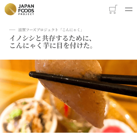
M
滋賀フーズプロジェクト「こんにゃく」
イノシシと共存するために、
こんにゃく芋に目を付けた。